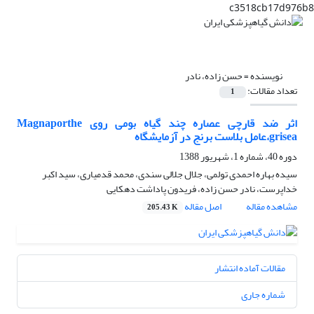
c3518cb17d976b8
نویسنده =
حسن زاده، نادر
تعداد مقالات:
1
اثر ضد قارچی عصاره چند گیاه بومی روی Magnaporthe
grisea،عامل بلاست برنج در آزمایشگاه
دوره 40، شماره 1، شهریور 1388
سیده بهاره احمدی تولمی، جلال جلالی سندی، محمد قدمیاری، سید اکبر
خداپرست، نادر حسن زاده، فریدون پاداشت دهکایی
مشاهده مقاله
اصل مقاله
205.43 K
مقالات آماده انتشار
شماره جاری