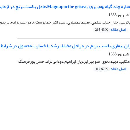
روی Magnaporthe grisea،عامل بلاست برنج در آزمایشگاه
 تولمی، جلال جلالی سندی، محمد قدمیاری، سید اکبر خداپرست، نادر حسن زاده، فرید
اصل مقاله
205.43 K
یزان بیماری بلاست برنج در مراحل مختلف رشد‌ با خسارت محصول در شرایط 
ایی، مجید نحوی، منوچهر ایزدیار، ابراهیم دودابی نژاد، حسن پور فرهنگ
اصل مقاله
110.67 K