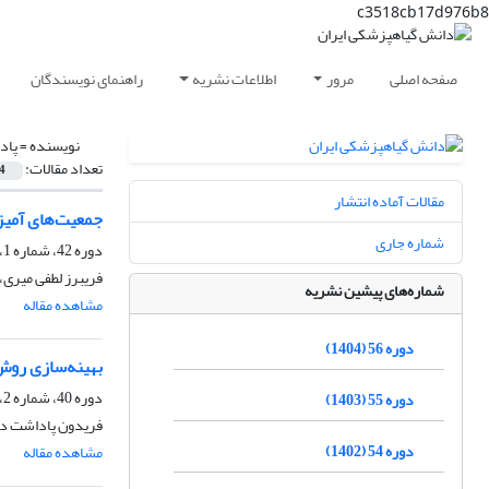
c3518cb17d976b8
صفحه اصلی
مرور
اطلاعات نشریه
راهنمای نویسندگان
نویسنده =
پاد
تعداد مقالات:
4
مقالات آماده انتشار
جمعیت‌های آمیزشی در ‌گونه کمپلکس berella fujikuroi
شماره جاری
دوره 42، شماره 1، خرداد 1390، صفحه
فریبرز لطفی میری،
شماره‌های پیشین نشریه
مشاهده مقاله
دوره 56 (1404)
بهینه‌سازی روش‌
دوره 40، شماره 2، بهمن 1388
دوره 55 (1403)
فریدون پاداشت ده
دوره 54 (1402)
مشاهده مقاله