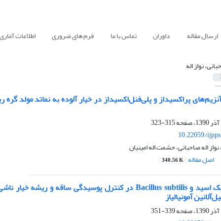
ارسال مقاله
داوران
تماس با ما
فرم های ضروری
اطلاعات آماری
انی، نواز اله
315-323
10.22059/ijpp
نواز اله صاحبانی، حشمت اله امینیان
اصل مقاله
340.56 K
ل‌آلانین آمونیالیاز
339-351