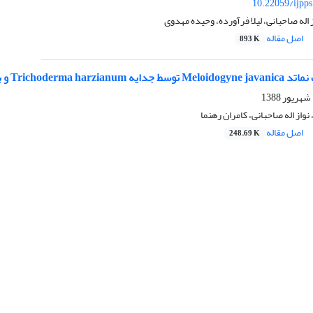
10.22059/ijpp
اله صاحبانی، لیلا فرآورده، وحیده مهدوی
اصل مقاله
893 K
ت فعالیت آنزیم پراکسیداز در گوجه فرنگی
واز اله صاحبانی، کامران رهنما
اصل مقاله
248.69 K