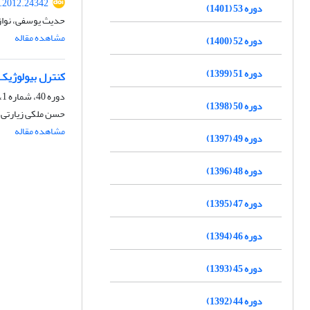
s.2012.24342
دوره 53 (1401)
حدیث یوسفی، نواز 
مشاهده مقاله
دوره 52 (1400)
دوره 51 (1399)
کنترل بیولوژیک نماتد Meloidogyne javanica توسط جدایه Trichoderma harzianum و بررسی تغییرا
دوره 40، شماره 1، شهریور 1388
دوره 50 (1398)
حسن ملکی زیارتی، ن
مشاهده مقاله
دوره 49 (1397)
دوره 48 (1396)
دوره 47 (1395)
دوره 46 (1394)
دوره 45 (1393)
دوره 44 (1392)