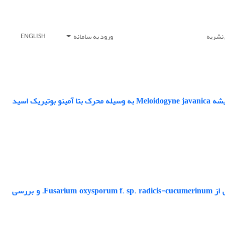
 نشریه
ورود به سامانه
ENGLISH
بررسی فعالیت آنزیم‌های پراکسیداز و پلی‌فنل‌اکسیداز در خیار آلوده به نماتد مولد گره ریشه Meloidogyne javanica به وسیله محرک بتا آمینو بوتیریک اسید
تلفیق سالیسیلیک اسید و Bacillus subtilis در کنترل پوسیدگی ساقه و ریشه خیار ناشی از Fusarium oxysporum f. sp. radicis-cucumerinum. و بررسی