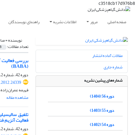
c3518cb17d976b8
صفحه اصلی
مرور
اطلاعات نشریه
راهنمای نویسندگان
نویسنده =
صاحب
تعداد مقالات:
3
مقالات آماده انتشار
(BABA)
شماره جاری
دوره 42، شماره 2، آذر 1390، صفحه
شماره‌های پیشین نشریه
s.2012.24339
فهیمه عمران زاده، 
دوره 56 (1404)
مشاهده مقاله
دوره 55 (1403)
فعالیت آنزیم فنی
دوره 54 (1402)
دوره 42، شماره 2، آذر 1390، صفحه