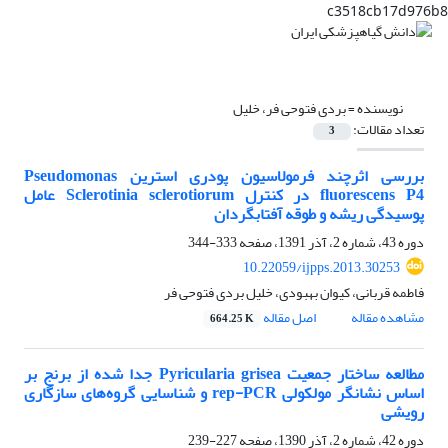
c3518cb17d976b8
نویسنده =
بردی فتوحی فر، خلیل
تعداد مقالات:
3
بررسی اثرچند فرمولاسیون پودری استرین Pseudomonas
fluorescens P4 در کنترل Sclerotinia sclerotiorum عامل
پوسیدگی ریشه و طوقه آفتابگردان
دوره 43، شماره 2، آذر 1391، صفحه
333-344
10.22059/ijpps.2013.30253
فاطمه قربانی، کیوان بهبودی، خلیل بردی فتوحی فر
مشاهده مقاله
اصل مقاله
664.25 K
مطالعه ساختار جمعیت Pyricularia grisea جدا شده از برنج بر
اساس نشانگر مولکولی rep-PCR و شناسایی گروه‌های سازگاری
رویشی
دوره 42، شماره 2، آذر 1390، صفحه
227-239