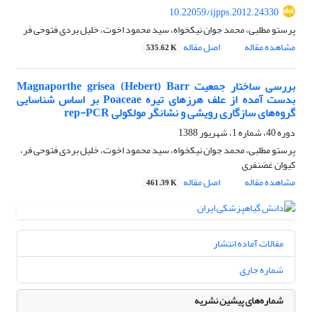
10.22059/ijpps.2012.24330
پرستو مطلبی، محمد جوان نیکخواه، سید محمود اخوت، خلیل بردی فتوحی فر
مشاهده مقاله
اصل مقاله
535.62 K
بررسی ساختار جمعیت Magnaporthe grisea (Hebert) Barr
بدست آمده از علف هرزهای تیره Poaceae بر اساس شناسایی
گروه‌های سازگاری رویشی و نشانگر مولکولی rep-PCR
دوره 40، شماره 1، شهریور 1388
پرستو مطلبی، محمد جوان نیکخواه، سید محمود اخوت، خلیل بردی فتوحی فر،
کیوان غضنفری
مشاهده مقاله
اصل مقاله
461.39 K
مقالات آماده انتشار
شماره جاری
شماره‌های پیشین نشریه