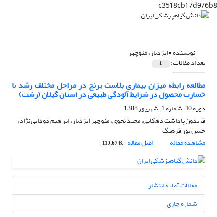
c3518cb17d976b8
نویسنده =
ایزدیار، منوچهر
تعداد مقالات:
1
مطالعه رابطه میزان بیماری بلاست برنج در مراحل مختلف رشد‌ با
خسارت محصول در شرایط آلودگی طبیعی در استان گیلان (رشت)
دوره 40، شماره 1، شهریور 1388
فریدون پاداشت دهکایی، مجید نحوی، منوچهر ایزدیار، ابراهیم دودابی نژاد،
حسن پور فرهنگ
مشاهده مقاله
اصل مقاله
110.67 K
مقالات آماده انتشار
شماره جاری