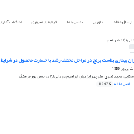
ارسال مقاله
داوران
تماس با ما
فرم های ضروری
اطلاعات آماری
ابی نژاد، ابراهیم
یزان بیماری بلاست برنج در مراحل مختلف رشد‌ با خسارت محصول در شرایط 
ایی، مجید نحوی، منوچهر ایزدیار، ابراهیم دودابی نژاد، حسن پور فرهنگ
اصل مقاله
110.67 K