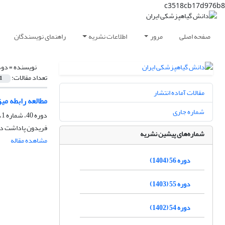
c3518cb17d976b8
صفحه اصلی
مرور
اطلاعات نشریه
راهنمای نویسندگان
نویسنده =
دود
تعداد مقالات:
1
مقالات آماده انتشار
مطالعه رابطه م
شماره جاری
دوره 40، شماره 1، شهریور 1388
فریدون پاداشت دهک
شماره‌های پیشین نشریه
مشاهده مقاله
دوره 56 (1404)
دوره 55 (1403)
دوره 54 (1402)