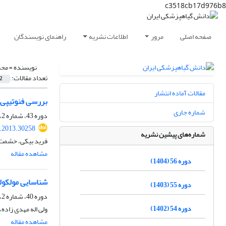
c3518cb17d976b8
صفحه اصلی
مرور
اطلاعات نشریه
راهنمای نویسندگان
نویسنده =
محم
تعداد مقالات:
2
مقالات آماده انتشار
بررسی فنوتیپی و
شماره جاری
دوره 43، شماره 2، آذر 1391، صفحه
s.2013.30258
شماره‌های پیشین نشریه
فرید بیکی، حشمت ا
مشاهده مقاله
دوره 56 (1404)
شناسایی مولکولی، بر
دوره 55 (1403)
دوره 40، شماره 2، بهمن 1388
دوره 54 (1402)
ولی اله مهدی زاده،
مشاهده مقاله