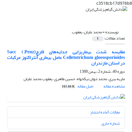
c3518cb17d976b8
نویسنده =
محمد علیان، یعقوب
تعداد مقالات:
1
مقایسه شدت بیماریزایی جدایه‌های قارچ(Penz.) Sacc
Colletotrichum gloeosporioides عامل بیماری آنتراکنوز مرکبات
در استان مازندران
دوره 40، شماره 2، بهمن 1388
ماریه ببری، محمد جوان نیکخواه، حسین طاهری، یعقوب محمد علیان
مشاهده مقاله
اصل مقاله
165.66 K
مقالات آماده انتشار
شماره جاری