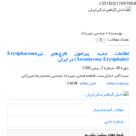
c3518cb17d976b8
نویسنده =
عباسی، مهرداد
تعداد مقالات:
1
اطلاعات جدید پیرامون قارچ‌های تیرهErysiphaceae
(Ascomycota: Erysiphales) در ایران
دوره 40، شماره 2، بهمن 1388
سید اکبر خداپرست، فاطمه فتحی، مهرداد عباسی، محمدرضا میرزائی
مشاهده مقاله
اصل مقاله
1.45 M
مقالات آماده انتشار
شماره جاری
شماره‌های پیشین نشریه