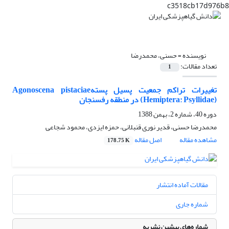
c3518cb17d976b8
نویسنده =
حسنی، محمدرضا
تعداد مقالات:
1
تغییرات تراکم جمعیت پسیل پستهAgonoscena pistaciae
(Hemiptera: Psyllidae) در منطقه رفسنجان
دوره 40، شماره 2، بهمن 1388
محمدرضا حسنی، قدیر نوری قنبلانی، حمزه ایزدی، محمود شجاعی
مشاهده مقاله
اصل مقاله
178.75 K
مقالات آماده انتشار
شماره جاری
شماره‌های پیشین نشریه