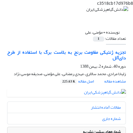
c3518cb17d976b8
نویسنده =
مؤمنی، علی
تعداد مقالات:
1
تجزیه ژنتیکی مقاومت برنج به بلاست برگ با استفاده از طرح
دای‌آلل
دوره 40، شماره 2، بهمن 1388
زلیخا مرادی، محمد سالاری، مهدی رمضانی، علی مؤمنی، صدیقه موسی نژاد
مشاهده مقاله
اصل مقاله
225.63 K
مقالات آماده انتشار
شماره جاری
شماره‌های پیشین نشریه