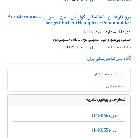
167.46 K
پروتئازها و آلفاآمیلاز گوارشی سن سبز پستهAcrosternum
heegeri Fieber (Hemiptera: Pentatomidae
دوره 40، شماره 2، بهمن 1388
مهدیه بی‌غم، وحید حسینی نوه، فاطمه حسینی نوه
مشاهده مقاله
اصل مقاله
341.21 K
مقالات آماده انتشار
شماره جاری
شماره‌های پیشین نشریه
دوره 56 (1404)
دوره 55 (1403)