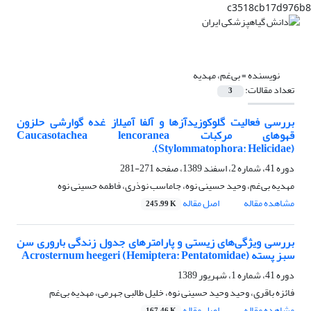
c3518cb17d976b8
نویسنده =
بی‌غم، مهدیه
تعداد مقالات:
3
بررسی فعالیت گلوکوزیدآزها و آلفا آمیلاز غده گوارشی حلزون
قهوه‎ای مرکبات Caucasotachea lencoranea
(Stylommatophora: Helicidae).
دوره 41، شماره 2، اسفند 1389، صفحه
271-281
مهدیه بی‌غم، وحید حسینی نوه، جاماسب نوذری، فاطمه حسینی نوه
مشاهده مقاله
اصل مقاله
245.99 K
بررسی ویژگی‌های زیستی و پارامترهای جدول زندگی باروری سن
سبز پسته Acrosternum heegeri (Hemiptera: Pentatomidae)
دوره 41، شماره 1، شهریور 1389
فائزه باقری، وحید وحید حسینی نوه، خلیل طالبی جهرمی، مهدیه بی‌غم
مشاهده مقاله
اصل مقاله