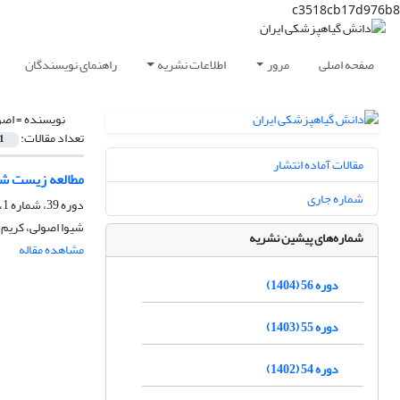
c3518cb17d976b8
صفحه اصلی
مرور
اطلاعات نشریه
راهنمای نویسندگان
نویسنده =
اصو
تعداد مقالات:
1
مقالات آماده انتشار
مطالعه‌ زیست ش
شماره جاری
دوره 39، شماره 1، اسفند 1387
شیوا اصولی، کریم 
شماره‌های پیشین نشریه
مشاهده مقاله
دوره 56 (1404)
دوره 55 (1403)
دوره 54 (1402)