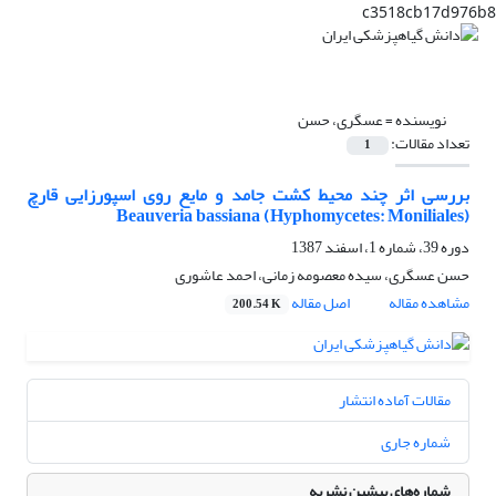
c3518cb17d976b8
نویسنده =
عسگری، حسن
تعداد مقالات:
1
بررسی اثر چند محیط کشت جامد و مایع روی اسپورزایی قارچ
(Beauveria bassiana (Hyphomycetes: Moniliales
دوره 39، شماره 1، اسفند 1387
حسن عسگری، سیده معصومه زمانی، احمد عاشوری
مشاهده مقاله
اصل مقاله
200.54 K
مقالات آماده انتشار
شماره جاری
شماره‌های پیشین نشریه