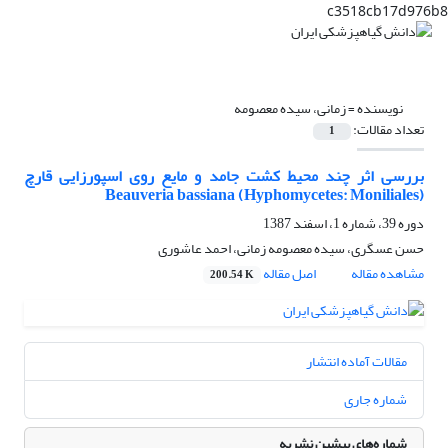
c3518cb17d976b8
نویسنده =
زمانی، سیده معصومه
تعداد مقالات:
1
بررسی اثر چند محیط کشت جامد و مایع روی اسپورزایی قارچ
(Beauveria bassiana (Hyphomycetes: Moniliales
دوره 39، شماره 1، اسفند 1387
حسن عسگری، سیده معصومه زمانی، احمد عاشوری
مشاهده مقاله
اصل مقاله
200.54 K
مقالات آماده انتشار
شماره جاری
شماره‌های پیشین نشریه