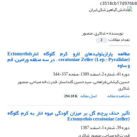
c3518cb17d976b8
نویسنده =
شاکری، منصور
تعداد مقالات:
2
مطالعه پارازیتوئیدهای لارو کرم گلوگاه انارEctomyelois
ceratoniae Zeller (Lep.: Pyralidae) . در سه منطقه ورامین، قم
و ساوه
دوره 41، شماره 2، اسفند 1389، صفحه
337-344
حسین کیشانی فراهانی، سیدحسین گلدانساز، قدرت اله صباحی، منصور
شاکری
مشاهده مقاله
اصل مقاله
294.18 K
تأثیر حذف پرچم گل بر میزان آلودگی میوه انار به کرم گلوگاه
Ectomyelois ceratoniae (zeller)
دوره 39، شماره 1، اسفند 1387
قدرت اله صباحی، منصور شاکری