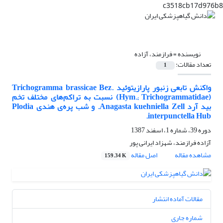
c3518cb17d976b8
نویسنده =
فرازمند، آزاده
تعداد مقالات:
1
واکنش تابعی زنبور پارازیتوئید Trichogramma brassicae Bez.
(Hym.; Trichogrammatidae) نسبت به تراکم‌های مختلف تخم
بید آرد Anagasta kuehniella Zell. و شب پره‌ی هندی Plodia
interpunctella Hub.
دوره 39، شماره 1، اسفند 1387
آزاده فرازمند، شهزاد ایرانی پور
مشاهده مقاله
اصل مقاله
159.34 K
مقالات آماده انتشار
شماره جاری