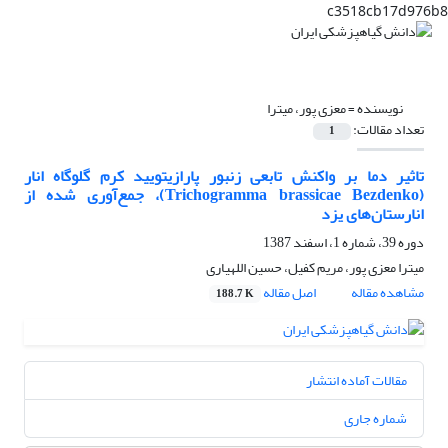
c3518cb17d976b8
نویسنده =
معزی پور، میترا
تعداد مقالات:
1
تاثیر دما بر واکنش تابعی زنبور پارازیتویید کرم گلوگاه انار
(Trichogramma brassicae Bezdenko)، جمع‌آوری شده از
انارستان‌های یزد
دوره 39، شماره 1، اسفند 1387
میترا معزی پور، مریم کفیل، حسین اللهیاری
مشاهده مقاله
اصل مقاله
188.7 K
مقالات آماده انتشار
شماره جاری