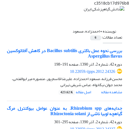
c3518cb17d976b8
نویسنده =
احمدزاده، مسعود
تعداد مقالات:
6
بررسی نحوه عمل باکتری Bacillus subtilis در کاهش آفلاتوکسین
Aspergillus flavus
دوره 42، شماره 2، آذر 1390، صفحه
191-198
10.22059/ijpps.2012.24326
محسن فرزانه، مسعود احمدزاده، علیرضا قاسم پور، منصوره میر ابوالفتحی،
محمد جوان نیکخواه، عباس شریفی تهرانی
مشاهده مقاله
اصل مقاله
423.62 K
جدایه‌های Rhizobium spp. به عنوان عوامل بیوکنترل مرگ
گیاهچه لوبیا ناشی از Rhizoctonia solani
دوره 42، شماره 2، آذر 1390، صفحه
295-301