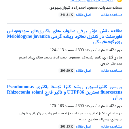
10.22059/ijpps.2012.24337
سمانه سماوات، مسعود احمدزاده، کیوان بهبودی
مشاهده مقاله
اصل مقاله
241.81 K
مطالعه نقش مؤثر برخی متابولیت‌های باکتری‌های سودوموناس
فلورسنت در کنترل نماتود ریشه گرهی Meloidogyne javanica
روی گوجه‌فرنگی
دوره 42، شماره 1، خرداد 1390، صفحه
113-124
هادی گلزاری، ناصر پنجه که، مسعود احمدزاده، محمد سالاری، ابراهیم
صداقتی خروی
مشاهده مقاله
اصل مقاله
299.99 K
بررسی کلنیزاسیون ریشه کلزا توسط باکتری Pseudomonas
fluorescens استرین UTPF86 و تأثیر قارچ Rhizoctonia solani
بر آن
دوره 42، شماره 1، خرداد 1390، صفحه
163-170
مهسا حاج ملک زنجانی، مسعود احمدزاده، عباس شریفی تهرانی، کیوان
بهبودی، روح اله صابری ریسه
مشاهده مقاله
اصل مقاله
261.13 K