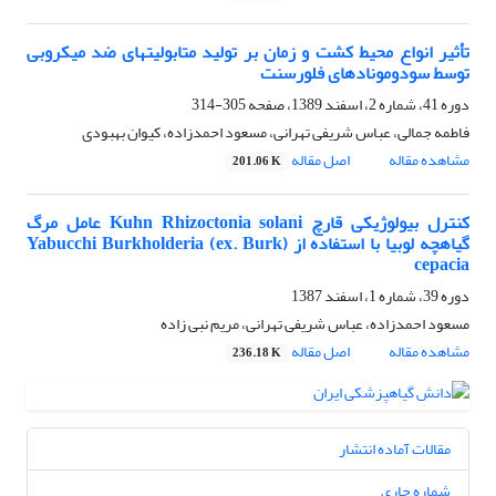
تأثیر انواع محیط کشت و زمان بر تولید متابولیت‎های ضد میکروبی
توسط سودومونادهای فلورسنت
دوره 41، شماره 2، اسفند 1389، صفحه
305-314
فاطمه جمالی، عباس شریفی تهرانی، مسعود احمدزاده، کیوان بهبودی
مشاهده مقاله
اصل مقاله
201.06 K
کنترل بیولوژیکی قارچ Kuhn Rhizoctonia solani عامل مرگ
گیاهچه لوبیا با استفاده از (ex. Burk) Yabucchi Burkholderia
cepacia
دوره 39، شماره 1، اسفند 1387
مسعود احمدزاده، عباس شریفی تهرانی، مریم نبی زاده
مشاهده مقاله
اصل مقاله
236.18 K
مقالات آماده انتشار
شماره جاری