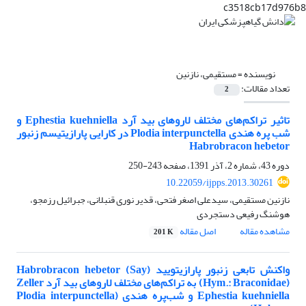
c3518cb17d976b8
نویسنده =
مستقیمی، نازنین
تعداد مقالات:
2
تاثیر تراکم‌های مختلف لاروهای بید آرد Ephestia kuehniella و
شب پره هندی Plodia interpunctella در کارایی پارازیتیسم زنبور
Habrobracon hebetor
دوره 43، شماره 2، آذر 1391، صفحه
243-250
10.22059/ijpps.2013.30261
نازنین مستقیمی، سیدعلی اصغر فتحی، قدیر نوری قنبلانی، جبرائیل رزمجو،
هوشنگ رفیعی دستجردی
مشاهده مقاله
اصل مقاله
201 K
واکنش تابعی زنبور پارازیتویید Habrobracon hebetor (Say)
(Hym.: Braconidae) به تراکم‌های مختلف لاروهای بید آرد Zeller
Ephestia kuehniella و شب‌پره هندی Plodia interpunctella)