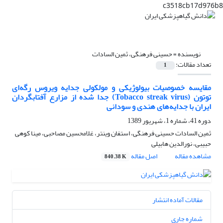
c3518cb17d976b8
نویسنده =
حسینی فرهنگی، ثمین السادات
تعداد مقالات:
1
مقایسه خصوصیات بیولوژیکی و مولکولی جدایه ویروس رگه‌ای
توتون (Tobacco streak virus) جدا شده از مزارع آفتابگردان
ایران با جدایه‌های هندی و سودانی
دوره 41، شماره 1، شهریور 1389
ثمین السادات حسینی فرهنگی، استفان وینتر، غلامحسین مصاحبی، مینا کوهی
حبیبی، نورالدین هابیلی
مشاهده مقاله
اصل مقاله
840.38 K
مقالات آماده انتشار
شماره جاری