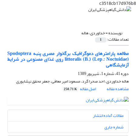
c3518cb17d976b8
نویسنده =
خداوردی، هاله
تعداد مقالات:
1
مطالعه پارامترهای دموگرافیک برگخوار مصری پنبه Spodoptera
littoralis (B.) (Lep.: Noctuidae) روی غذای مصنوعی در شرایط
آزمایشگاهی
دوره 41، شماره 1، شهریور 1389
هاله خداوردی، احد صحرا گرد، مسعود امیر معافی، جعفر محقق نیشابوری
مشاهده مقاله
اصل مقاله
250.71 K
مقالات آماده انتشار
شماره جاری