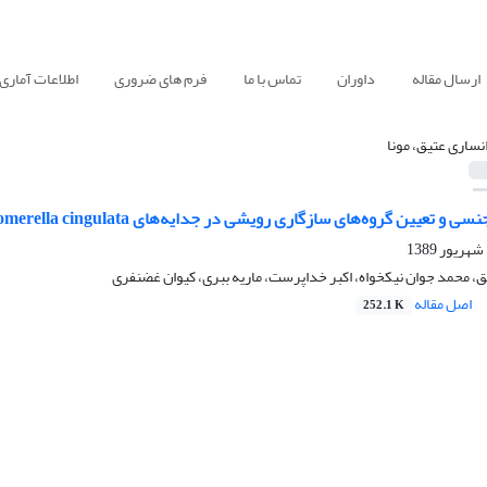
ارسال مقاله
داوران
تماس با ما
فرم های ضروری
اطلاعات آماری
نساری عتیق، مونا
وه‌های سازگاری رویشی در جدایه‌های Glomerella cingulata جدا شده از درختان مرکبات استان مازندران
ق، محمد جوان نیکخواه، اکبر خداپرست، ماریه ببری، کیوان غضنفری
اصل مقاله
252.1 K