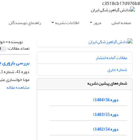
c3518cb17d976b8
صفحه اصلی
مرور
اطلاعات نشریه
راهنمای نویسندگان
نویسنده =
خوا
تعداد مقالات:
1
مقالات آماده انتشار
بررسی باروری جنسی و تعیین گر
شماره جاری
دوره 41، شماره 1، شهریور 1389
مونا خوانساری عتی
شماره‌های پیشین نشریه
مشاهده مقاله
دوره 56 (1404)
دوره 55 (1403)
دوره 54 (1402)