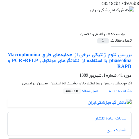
c3518cb17d976b8
نویسنده =
ابراهیمی، محسن
تعداد مقالات:
1
بررسی تنوع ژنتیکی برخی از جدایه‌های قارچ Macrophomina
phaseolina با استفاده از نشانگر‌های مولکولی PCR-RFLP و
RAPD
دوره 41، شماره 1، شهریور 1389
اکرم بخشی، حسن رضا اعتباریان، حشمت اله امینیان، محسن ابراهیمی
مشاهده مقاله
اصل مقاله
344.02 K
مقالات آماده انتشار
شماره جاری