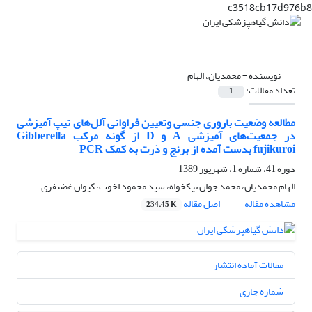
c3518cb17d976b8
نویسنده =
محمدیان، الهام
تعداد مقالات:
1
مطالعه وضعیت باروری جنسی وتعیین فراوانی آلل‌های تیپ آمیزشی
در جمعیت‌های آمیزشی A و D از گونه مرکب Gibberella
fujikuroi بدست آمده از برنج و ذرت به کمک PCR
دوره 41، شماره 1، شهریور 1389
الهام محمدیان، محمد جوان نیکخواه، سید محمود اخوت، کیوان غضنفری
مشاهده مقاله
اصل مقاله
234.45 K
مقالات آماده انتشار
شماره جاری