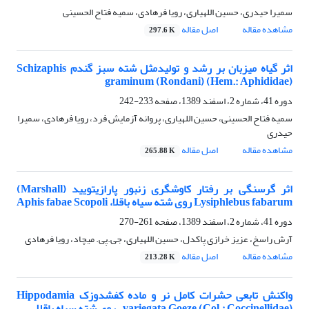
سمیرا حیدری، حسین اللهیاری، رویا فرهادی، سمیه فتاح الحسینی
مشاهده مقاله
اصل مقاله
297.6 K
اثر گیاه میزبان بر رشد و تولیدمثل شته سبز گندم Schizaphis
graminum (Rondani) (Hem.: Aphididae)
دوره 41، شماره 2، اسفند 1389، صفحه
233-242
سمیه فتاح الحسینی، حسین اللهیاری، پروانه آزمایش فرد، رویا فرهادی، سمیرا
حیدری
مشاهده مقاله
اصل مقاله
265.88 K
اثر گرسنگی بر رفتار کاوشگری زنبور پارازیتویید (Marshall)
Lysiphlebus fabarum روی شته سیاه باقلا، Aphis fabae Scopoli
دوره 41، شماره 2، اسفند 1389، صفحه
261-270
آرش راسخ، عزیز خرازی پاکدل، حسین اللهیاری، جی.پی. میچاد، رویا فرهادی
مشاهده مقاله
اصل مقاله
213.28 K
واکنش تابعی حشرات کامل نر و ماده کفشدوزک Hippodamia
variegata Goeze (Col.: Coccinellidae) . روی شته سیاه باقلا