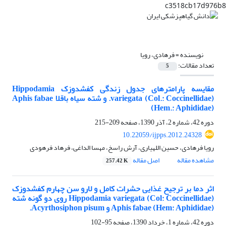
c3518cb17d976b8
نویسنده =
فرهادی، رویا
تعداد مقالات:
5
مقایسه پارامترهای جدول زندگی کفشدوزک Hippodamia
variegata (Col.: Coccinellidae). و شته سیاه باقلا Aphis fabae
(Hem.: Aphididae)
دوره 42، شماره 2، آذر 1390، صفحه
209-215
10.22059/ijpps.2012.24328
رویا فرهادی، حسین اللهیاری، آرش راسخ، مهسا الداغی، فرهاد فرهودی
مشاهده مقاله
اصل مقاله
257.42 K
اثر دما بر ترجیح غذایی حشرات کامل و لارو سن چهارم کفشدوزک
Hippodamia variegata (Col: Coccinellidae) روی دو گونه شته
Aphis fabae (Hem: Aphididae) و Acyrthosiphon pisum.
دوره 42، شماره 1، خرداد 1390، صفحه
95-102