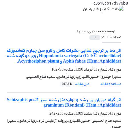
c3518cb17d976b8
نویسنده =
حیدری، سمیرا
تعداد مقالات:
3
اثر دما بر ترجیح غذایی حشرات کامل و لارو سن چهارم کفشدوزک
Hippodamia variegata (Col: Coccinellidae) روی دو گونه شته
Aphis fabae (Hem: Aphididae) و Acyrthosiphon pisum.
دوره 42، شماره 1، خرداد 1390، صفحه
95-102
سمیرا حیدری، حسین اللهیاری، رویا فرهادی، سمیه فتاح الحسینی
مشاهده مقاله
اصل مقاله
297.6 K
اثر گیاه میزبان بر رشد و تولیدمثل شته سبز گندم Schizaphis
graminum (Rondani) (Hem.: Aphididae)
دوره 41، شماره 2، اسفند 1389، صفحه
233-242
سمیه فتاح الحسینی، حسین اللهیاری، پروانه آزمایش فرد، رویا فرهادی، سمیرا
حیدری