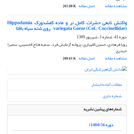
مشاهده مقاله
اصل مقاله
265.88 K
واکنش تابعی حشرات کامل نر و ماده کفشدوزک Hippodamia
variegata Goeze (Col.: Coccinellidae) . روی شته سیاه باقلا
دوره 41، شماره 1، شهریور 1389
رویا فرهادی، حسین اللهیاری، پروانه آزمایش فرد، سمیه فتاح الحسینی، سمیرا
حیدری
مشاهده مقاله
اصل مقاله
200.61 K
مقالات آماده انتشار
شماره جاری
شماره‌های پیشین نشریه
دوره 56 (1404)