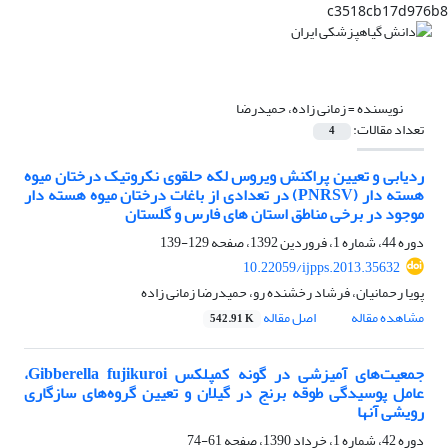
c3518cb17d976b8
نویسنده =
زمانی زاده، حمیدرضا
تعداد مقالات:
4
ردیابی و تعیین پراکنش ویروس لکه حلقوی نکروتیک درختان میوه
هسته دار (PNRSV) در تعدادی از باغات درختان میوه هسته دار
موجود در برخی مناطق استان های فارس و گلستان
دوره 44، شماره 1، فروردین 1392، صفحه
129-139
10.22059/ijpps.2013.35632
پویا رحمانیان، فرشاد رخشنده رو، حمیدرضا زمانی زاده
مشاهده مقاله
اصل مقاله
542.91 K
جمعیت‌های آمیزشی در ‌گونه کمپلکس Gibberella fujikuroi،
عامل پوسیدگی طوقه برنج در گیلان و تعیین گروه‌های سازگاری
رویشی آنها
دوره 42، شماره 1، خرداد 1390، صفحه
61-74