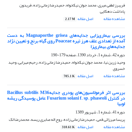
فریبرز لطفی میری، محمد جوان نیکخواه، حمیدرضا زمانی زاده، فریدون
پاداشت دهکایی
مشاهده مقاله
اصل مقاله
2.17 M
بررسی بیماری‌زایی جدایه‌های Magnaporthe grisea به دست
آمده از تعدادی علف هرز تیره Poaceae روی گیاه برنج و تعیین نژاد
جدایه‌های بیماری‌زا
دوره 42، شماره 1، خرداد 1390، صفحه
179-190
وحید زرین نیا، محمد جوان نیکخواه، حمیدرضا زمانی زاده، رحیم مهرابی، وحید
خسروی
مشاهده مقاله
اصل مقاله
705.1 K
بررسی اثر فرمولاسیون‌های پودری جدایهBacillus subtilis M36
در کنترل Fusarium solani f. sp. phaseoli عامل پوسیدگی ریشه
لوبیا
دوره 41، شماره 1، شهریور 1389
پریسا میرزائی قمی، حمیدرضا زمانی زاده، روح اله صابری ریسه، محمدرضا لک
مشاهده مقاله
اصل مقاله
310.61 K