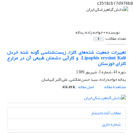
c3518cb17d976b8
نویسنده =
خواجه زاده، یداله
تعداد مقالات:
1
تغییرات جمعیت شته‌های کلزا، زیست‌شناسی گونه شته خردل
Lipaphis erysimi Kalt. و کارآیی دشمنان طبیعی آن در مزارع
کلزای خوزستان
دوره 41، شماره 1، شهریور 1389
یداله خواجه زاده، سید حسن ملکشی، علی اکبر کیهانیان
مشاهده مقاله
اصل مقاله
416.49 K
مقالات آماده انتشار
شماره جاری