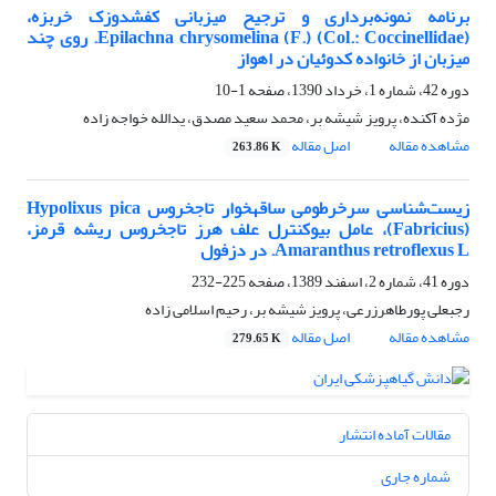
برنامه نمونه‌برداری و ترجیح میزبانی کفشدوزک خربزه،
Epilachna chrysomelina (F.) (Col.: Coccinellidae). روی چند
میزبان از خانواده کدوئیان در اهواز
دوره 42، شماره 1، خرداد 1390، صفحه
1-10
مژده آکنده، پرویز شیشه بر، محمد سعید مصدق، یدالله خواجه زاده
مشاهده مقاله
اصل مقاله
263.86 K
زیست‌شناسی سرخرطومی ساقه‎خوار تاج‎خروس Hypolixus pica
(Fabricius)، عامل بیوکنترل علف هرز تاج‎خروس ریشه قرمز،
Amaranthus retroflexus L. در دزفول
دوره 41، شماره 2، اسفند 1389، صفحه
225-232
رجبعلی پورطاهرزرعی، پرویز شیشه بر، رحیم اسلامی زاده
مشاهده مقاله
اصل مقاله
279.65 K
مقالات آماده انتشار
شماره جاری