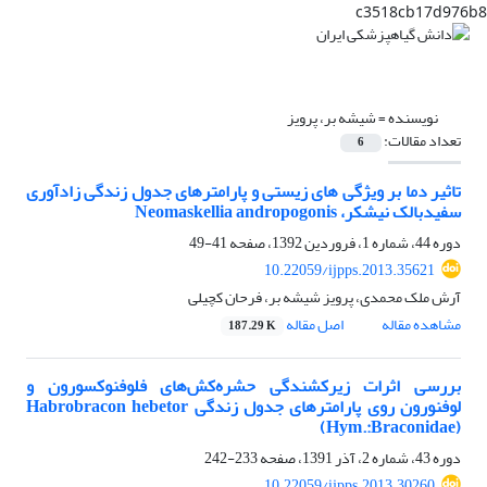
c3518cb17d976b8
نویسنده =
شیشه بر، پرویز
تعداد مقالات:
6
تاثیر دما بر ویژگی های زیستی و پارامترهای جدول زندگی زادآوری
سفیدبالک نیشکر، Neomaskellia andropogonis
دوره 44، شماره 1، فروردین 1392، صفحه
41-49
10.22059/ijpps.2013.35621
آرش ملک محمدی، پرویز شیشه بر، فرحان کچیلی
مشاهده مقاله
اصل مقاله
187.29 K
بررسی اثرات زیرکشندگی حشره‌کش‌های فلوفنوکسورون و
لوفنورون روی پارامترهای جدول زندگی Habrobracon hebetor
(Hym.:Braconidae)
دوره 43، شماره 2، آذر 1391، صفحه
233-242
10.22059/ijpps.2013.30260