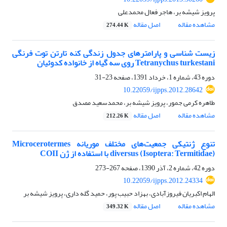
پرویز شیشه بر، هاجر فعال محمدعلی
مشاهده مقاله
اصل مقاله
274.44 K
زیست شناسی و پارامترهای جدول زندگی کنه تارتن توت فرنگی
Tetranychus turkestani روی سه گیاه از خانواده کدوئیان
دوره 43، شماره 1، خرداد 1391، صفحه
23-31
10.22059/ijpps.2012.28642
طاهره کرمی جمور، پرویز شیشه بر، محمدسعید مصدق
مشاهده مقاله
اصل مقاله
212.26 K
تنوع ژنتیکی جمعیت‌های مختلف موریانه Microcerotermes
diversus (Isoptera: Termitidae) با استفاده از ژن COII
دوره 42، شماره 2، آذر 1390، صفحه
267-273
10.22059/ijpps.2012.24334
الهام اکبریان فیروزآبادی، بهزاد حبیب پور، حمید گله داری، پرویز شیشه بر
مشاهده مقاله
اصل مقاله
349.32 K