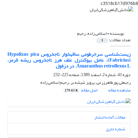
c3518cb17d976b8
نویسنده =
اسلامی زاده، رحیم
تعداد مقالات:
1
زیست‌شناسی سرخرطومی ساقه‎خوار تاج‎خروس Hypolixus pica
(Fabricius)، عامل بیوکنترل علف هرز تاج‎خروس ریشه قرمز،
Amaranthus retroflexus L. در دزفول
دوره 41، شماره 2، اسفند 1389، صفحه
225-232
رجبعلی پورطاهرزرعی، پرویز شیشه بر، رحیم اسلامی زاده
مشاهده مقاله
اصل مقاله
279.65 K
مقالات آماده انتشار
شماره جاری