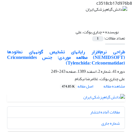
c3518cb17d976b8
نویسنده =
چناری بوکت، علی
تعداد مقالات:
1
طراحی نرم‌افزار رایانهای تشخیص گونههای نماتودها
(NEMIDSOFT) مطالعه موردی: جنس Criconemoides
(Tylenchida: Criconematidae)
دوره 41، شماره 2، اسفند 1389، صفحه
243-249
علی چناری بوکت، غلامرضا نیکنام
مشاهده مقاله
اصل مقاله
474.85 K
مقالات آماده انتشار
شماره جاری