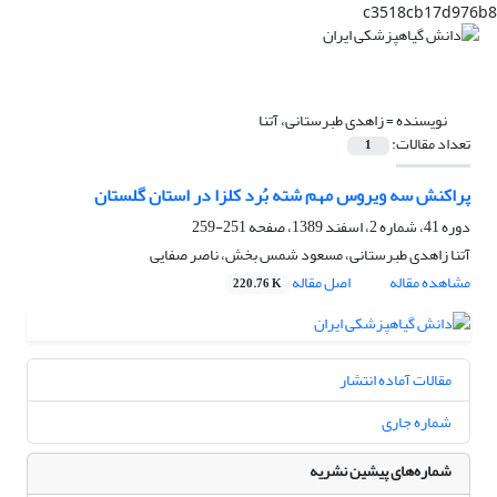
c3518cb17d976b8
نویسنده =
زاهدی طبرستانی، آتنا
تعداد مقالات:
1
پراکنش سه ویروس مهم شته بُرد کلزا در استان گلستان
دوره 41، شماره 2، اسفند 1389، صفحه
251-259
آتنا زاهدی طبرستانی، مسعود شمس بخش، ناصر صفایی
مشاهده مقاله
اصل مقاله
220.76 K
مقالات آماده انتشار
شماره جاری
شماره‌های پیشین نشریه