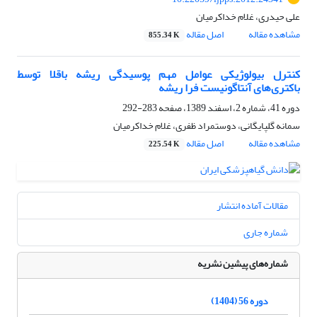
علی حیدری، غلام خداکرمیان
مشاهده مقاله
اصل مقاله
855.34 K
کنترل بیولوژیکی عوامل مهم پوسیدگی ریشه‌ باقلا توسط
باکتری‌ها‌ی آنتاگونیست فرا ریشه
دوره 41، شماره 2، اسفند 1389، صفحه
283-292
سمانه گلپایگانی، دوستمراد ظفری، غلام خداکرمیان
مشاهده مقاله
اصل مقاله
225.54 K
مقالات آماده انتشار
شماره جاری
شماره‌های پیشین نشریه
دوره 56 (1404)