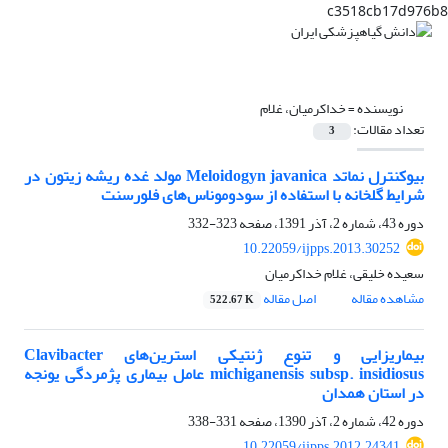
c3518cb17d976b8
نویسنده =
خداکرمیان، غلام
تعداد مقالات:
3
بیوکنترل نماتد Meloidogyn javanica مولد غده ریشه زیتون در
شرایط گلخانه با استفاده از سودوموناس‌های فلورسنت
دوره 43، شماره 2، آذر 1391، صفحه
323-332
10.22059/ijpps.2013.30252
سعیده خلیقی، غلام خداکرمیان
مشاهده مقاله
اصل مقاله
522.67 K
بیماریزایی و تنوع ژنتیکی استرین‌های Clavibacter
michiganensis subsp. insidiosus عامل بیماری پژمردگی یونجه
در استان همدان
دوره 42، شماره 2، آذر 1390، صفحه
331-338
10.22059/ijpps.2012.24341