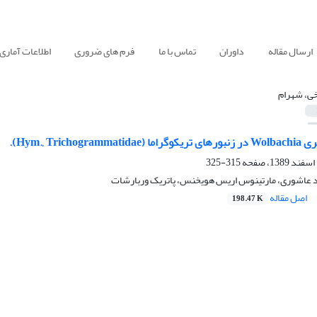
ارسال مقاله
داوران
تماس با ما
فرم های ضروری
اطلاعات آماری
ی، شهرام
Hym., Tricho).
315-325
 عاشوری، مارتینوس اریس هویخنس، پاتریک وربارشات
اصل مقاله
198.47 K