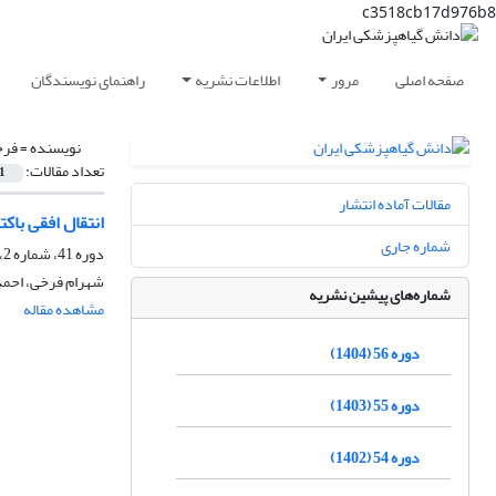
c3518cb17d976b8
صفحه اصلی
مرور
اطلاعات نشریه
راهنمای نویسندگان
نویسنده =
فرخ
تعداد مقالات:
1
مقالات آماده انتشار
انتقال افقی باکتری Wolbachia در زنبورهای تریکوگراما (grammatidae
شماره جاری
دوره 41، شماره 2، اسفند 1389، صفحه
شهرام فرخی، احمد
شماره‌های پیشین نشریه
مشاهده مقاله
دوره 56 (1404)
دوره 55 (1403)
دوره 54 (1402)