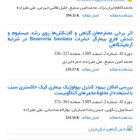
محمدکاظم ایران نژاد، محمدامین سمیع، خلیل طالبی جهرمی، علی علیزاده
مشاهده مقاله
اصل مقاله
394.11 K
اثر برخی عصاره‌های گیاهی و آفت‌کش‌ها روی رشد میسلیوم و
تندش قارچ بیمارگر حشرات Beauveria bassiana در شرایط
آزمایشگاهی
دوره 41، شماره 2، اسفند 1389، صفحه
327-336
محمد امین سمیع، علی علیزاده، حمزه ایزدی
مشاهده مقاله
اصل مقاله
219.57 K
بررسی امکان بهبود کنترل بیولوژیک بیماری کپک خاکستری سیب
با استفاده از مخلوط مخمرهای آنتاگونیست
دوره 41، شماره 2، اسفند 1389، صفحه
361-372
اسماعیل زنگویی، حسن رضا اعتباریان، نوازاله صاحبانی، علی علیزاده
مشاهده مقاله
اصل مقاله
354.56 K