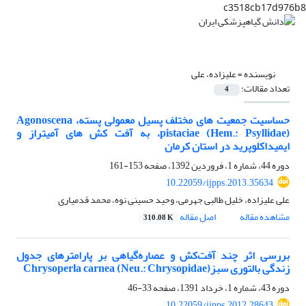
c3518cb17d976b8
نویسنده =
علیزاده، علی
تعداد مقالات:
4
حساسیت جمعیت های مختلف پسیل معمولی پسته، Agonoscena
pistaciae (Hem.: Psyllidae)، به آفت کش های آمیتراز و
ایمیداکلوپرید در استان کرمان
دوره 44، شماره 1، فروردین 1392، صفحه
153-161
10.22059/ijpps.2013.35634
علی علیزاده، خلیل طالبی جهرمی، وحید حسینی نوه، محمد قدمیاری
مشاهده مقاله
اصل مقاله
310.08 K
بررسی اثر چند آفت‌کش و عصاره‌گیاهی بر پارامترهای جدول
زندگی بالتوری سبزChrysoperla carnea (Neu.: Chrysopidae)
دوره 43، شماره 1، خرداد 1391، صفحه
33-46
10.22059/ijpps.2012.28643