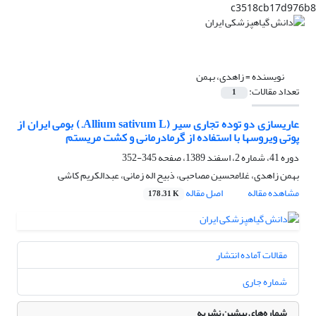
c3518cb17d976b8
نویسنده =
زاهدی، بهمن
تعداد مقالات:
1
عاری‎سازی دو توده تجاری سیر (Allium sativum L.) بومی ایران از
پوتی ویروس‎ها با استفاده از گرمادرمانی و کشت مریستم
دوره 41، شماره 2، اسفند 1389، صفحه
345-352
بهمن زاهدی، غلامحسین مصاحبی، ذبیح اله زمانی، عبدالکریم کاشی
مشاهده مقاله
اصل مقاله
178.31 K
مقالات آماده انتشار
شماره جاری
شماره‌های پیشین نشریه