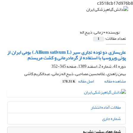
c3518cb17d976b8
نویسنده =
زمانی، ذبیح اله
تعداد مقالات:
1
عاری‎سازی دو توده تجاری سیر (Allium sativum L.) بومی ایران از
پوتی ویروس‎ها با استفاده از گرمادرمانی و کشت مریستم
دوره 41، شماره 2، اسفند 1389، صفحه
345-352
بهمن زاهدی، غلامحسین مصاحبی، ذبیح اله زمانی، عبدالکریم کاشی
مشاهده مقاله
اصل مقاله
178.31 K
مقالات آماده انتشار
شماره جاری
شماره‌های پیشین نشریه