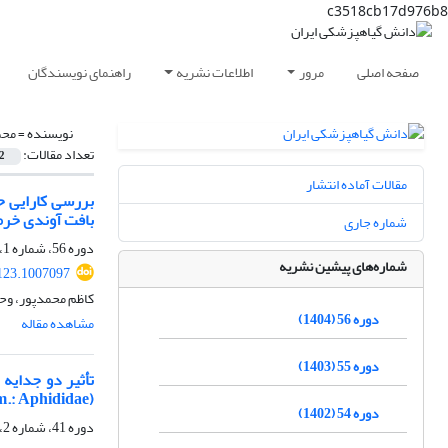
c3518cb17d976b8
صفحه اصلی
مرور
اطلاعات نشریه
راهنمای نویسندگان
نویسنده =
محم
تعداد مقالات:
2
مقالات آماده انتشار
بافت آوندی خرم
شماره جاری
دوره 56، شماره 1، تیر 1404، صفحه
شماره‌های پیشین نشریه
123.1007097
کاظم محمدپور، وح
دوره 56 (1404)
مشاهده مقاله
دوره 55 (1403)
(Hem.: Aphididae) در شرایط آ
دوره 54 (1402)
دوره 41، شماره 2، اسفند 1389، صفحه