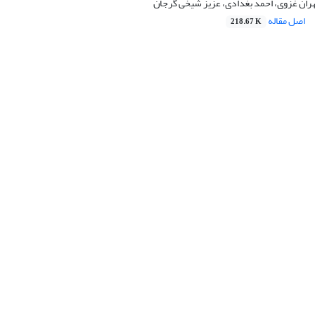
هران غزوی، احمد بغدادی، عزیز شیخی گرجان
اصل مقاله
218.67 K