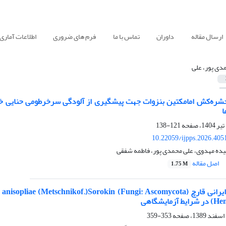
ارسال مقاله
داوران
تماس با ما
فرم های ضروری
اطلاعات آماری
دی پور، علی
ا
121-138
10.22059/ijpps.2026.405
یده مهدوی، علی محمدی پور، فاطمه شفقی
اصل مقاله
1.75 M
زمایشگاهی
353-359