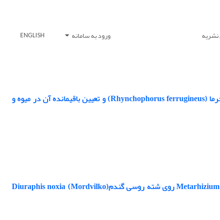
 نشریه
ورود به سامانه
ENGLISH
بررسی کارایی حشره‌کش امامکتین بنزوات جهت پیشگیری از آلودگی سرخرطومی حنایی خرما (Rhynchophorus ferrugineus) و تعیین باقیمانده آن در میوه و
تأثیر دو جدایه ایرانی قارچ Metarhizium anisopliae (Metschnikof.)Sorokin (Fungi: Ascomycota) روی شته روسی گندمDiuraphis noxia (Mordvilko)