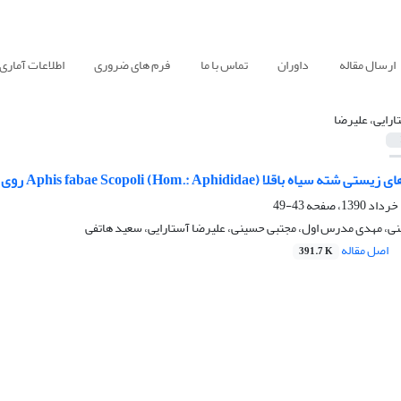
ارسال مقاله
داوران
تماس با ما
فرم های ضروری
اطلاعات آماری
ارایی، علیرضا
Aphis fabae Scopoli (Hom.:) روی گیاه لوبیا در مقادیر مختلف کوددهی نیتروژن به پتاسیم
43-49
ی، مهدی مدرس اول، مجتبی حسینی، علیرضا آستارایی، سعید هاتفی
اصل مقاله
391.7 K