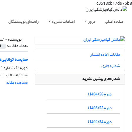
c3518cb17d976b8
صفحه اصلی
مرور
اطلاعات نشریه
راهنمای نویسندگان
نویسنده =
آست
تعداد مقالات:
1
مقالات آماده انتشار
مقایسه توانایی‌های زیستی شته سیاه باقلا  Aphididae
شماره جاری
دوره 42، شماره 1، خرداد 1390، صفحه
سیده افسانه حسین
شماره‌های پیشین نشریه
مشاهده مقاله
دوره 56 (1404)
دوره 55 (1403)
دوره 54 (1402)