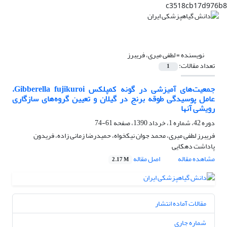
c3518cb17d976b8
نویسنده =
لطفی میری، فریبرز
تعداد مقالات:
1
جمعیت‌های آمیزشی در ‌گونه کمپلکس Gibberella fujikuroi،
عامل پوسیدگی طوقه برنج در گیلان و تعیین گروه‌های سازگاری
رویشی آنها
دوره 42، شماره 1، خرداد 1390، صفحه
61-74
فریبرز لطفی میری، محمد جوان نیکخواه، حمیدرضا زمانی زاده، فریدون
پاداشت دهکایی
مشاهده مقاله
اصل مقاله
2.17 M
مقالات آماده انتشار
شماره جاری