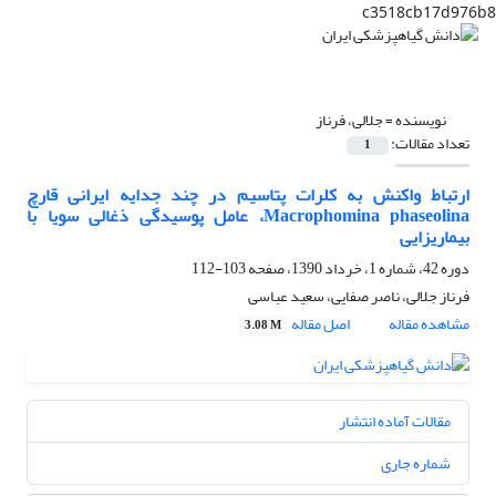
c3518cb17d976b8
نویسنده =
جلالی، فرناز
تعداد مقالات:
1
ارتباط واکنش به کلرات پتاسیم در چند جدایه‌ ایرانی قارچ
Macrophomina phaseolina، عامل پوسیدگی ذغالی سویا با
بیماریزایی
دوره 42، شماره 1، خرداد 1390، صفحه
103-112
فرناز جلالی، ناصر صفایی، سعید عباسی
مشاهده مقاله
اصل مقاله
3.08 M
مقالات آماده انتشار
شماره جاری