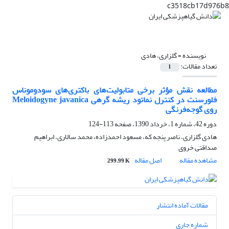
c3518cb17d976b8
نویسنده =
گلزاری، هادی
تعداد مقالات:
1
مطالعه نقش مؤثر برخی متابولیت‌های باکتری‌های سودوموناس
فلورسنت در کنترل نماتود ریشه گرهی Meloidogyne javanica
روی گوجه‌فرنگی
دوره 42، شماره 1، خرداد 1390، صفحه
113-124
هادی گلزاری، ناصر پنجه که، مسعود احمدزاده، محمد سالاری، ابراهیم
صداقتی خروی
مشاهده مقاله
اصل مقاله
299.99 K
مقالات آماده انتشار
شماره جاری