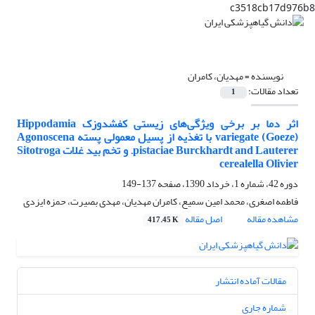
c3518cb17d976b8
نویسنده =
مهدیان، کامران
تعداد مقالات:
1
اثر دما بر برخی ویژگی‌های زیستی کفشدوزک Hippodamia
variegate (Goeze) با تغذیه از پسیل معمولی پسته Agonoscena
pistaciae Burckhardt and Lauterer. و تخم بید غلات Sitotroga
cerealella Olivier
دوره 42، شماره 1، خرداد 1390، صفحه
137-149
فاطمه اصغری، محمد امین سمیع، کامران مهدیان، مهدی بصیرت، حمزه ایزدی
مشاهده مقاله
اصل مقاله
417.45 K
مقالات آماده انتشار
شماره جاری