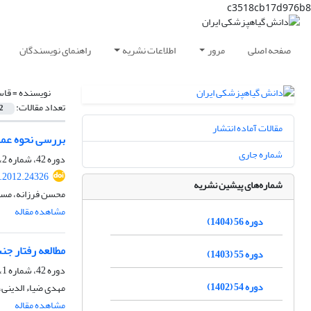
c3518cb17d976b8
صفحه اصلی
مرور
اطلاعات نشریه
راهنمای نویسندگان
نویسنده =
قاس
تعداد مقالات:
2
مقالات آماده انتشار
بررسی نحوه عمل باکتری Bacillus subtilis در کاهش 
شماره جاری
دوره 42، شماره 2، آذر 1390، صفحه
s.2012.24326
شماره‌های پیشین نشریه
محسن فرزانه، مسعو
مشاهده مقاله
دوره 56 (1404)
مطالعه رفتار جن
دوره 55 (1403)
دوره 42، شماره 1، خرداد 1390، صفحه
دوره 54 (1402)
مهدی ضیاء الدینی
مشاهده مقاله