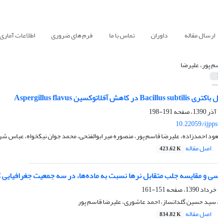
ارسال مقاله
داوران
تماس با ما
فرم های ضروری
اطلاعات آماری
م پور، علیرضا
آفلاتوکسین Aspergillus flavus
191-198
10.22059/ijpp
د احمدزاده، علیرضا قاسم پور، منصوره میر ابوالفتحی، محمد جوان نیکخواه، عباس شری
اصل مقاله
423.62 K
سی و مقایسه جلب متقابل نرها نسبت به ماده‌ها، در سه جمعیت جغرافیایی ک
151-161
، سید حسین گلدانساز، احمد عاشوری، علیرضا قاسم پور
اصل مقاله
834.82 K