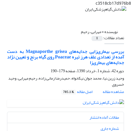
c3518cb17d976b8
نویسنده =
مهرابی، رحیم
تعداد مقالات:
1
بررسی بیماری‌زایی جدایه‌های Magnaporthe grisea به دست
آمده از تعدادی علف هرز تیره Poaceae روی گیاه برنج و تعیین نژاد
جدایه‌های بیماری‌زا
دوره 42، شماره 1، خرداد 1390، صفحه
179-190
وحید زرین نیا، محمد جوان نیکخواه، حمیدرضا زمانی زاده، رحیم مهرابی، وحید
خسروی
مشاهده مقاله
اصل مقاله
705.1 K
مقالات آماده انتشار
شماره جاری