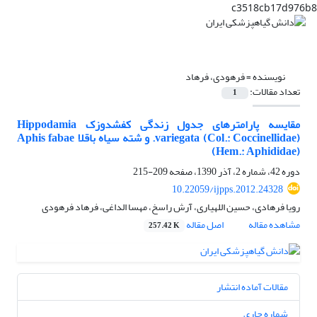
c3518cb17d976b8
نویسنده =
فرهودی، فرهاد
تعداد مقالات:
1
مقایسه پارامترهای جدول زندگی کفشدوزک Hippodamia
variegata (Col.: Coccinellidae). و شته سیاه باقلا Aphis fabae
(Hem.: Aphididae)
دوره 42، شماره 2، آذر 1390، صفحه
209-215
10.22059/ijpps.2012.24328
رویا فرهادی، حسین اللهیاری، آرش راسخ، مهسا الداغی، فرهاد فرهودی
مشاهده مقاله
اصل مقاله
257.42 K
مقالات آماده انتشار
شماره جاری