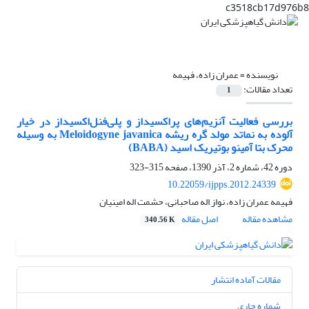
c3518cb17d976b8
نویسنده =
عمران زاده، فهیمه
تعداد مقالات:
1
بررسی فعالیت آنزیم‌های پراکسیداز و پلی‌فنل‌اکسیداز در خیار
آلوده به نماتد مولد گره ریشه Meloidogyne javanica به وسیله
محرک بتا آمینو بوتیریک اسید (BABA)
دوره 42، شماره 2، آذر 1390، صفحه
315-323
10.22059/ijpps.2012.24339
فهیمه عمران زاده، نواز اله صاحبانی، حشمت اله امینیان
مشاهده مقاله
اصل مقاله
340.56 K
مقالات آماده انتشار
شماره جاری