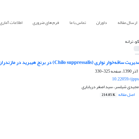
ارسال مقاله
داوران
تماس با ما
فرم های ضروری
اطلاعات آماری
و، ترانه
اری (Chilo suppressalis) در برنج هیبرید در مازندران
325-330
10.22059/ijpp
 مجیدی شیلسر، سید اصغر دریاباری
اصل مقاله
214.05 K