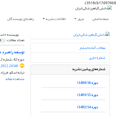
c3518cb17d976b8
صفحه اصلی
مرور
اطلاعات نشریه
راهنمای نویسندگان
نویسنده =
اسک
تعداد مقالات:
1
مقالات آماده انتشار
توسعه راهبرد مدیریت ساقه‌خوار نو
شماره جاری
دوره 42، شماره 2، آذر 1390، صفحه
s.2012.24340
شماره‌های پیشین نشریه
ترانه اسکو، فرزاد
مشاهده مقاله
دوره 56 (1404)
دوره 55 (1403)
دوره 54 (1402)