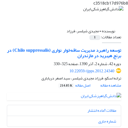
c3518cb17d976b8
نویسنده =
مجیدی شیلسر، فرزاد
تعداد مقالات:
1
توسعه راهبرد مدیریت ساقه‌خوار نواری (Chilo suppressalis) در
برنج هیبرید در مازندران
دوره 42، شماره 2، آذر 1390، صفحه
325-330
10.22059/ijpps.2012.24340
ترانه اسکو، فرزاد مجیدی شیلسر، سید اصغر دریاباری
مشاهده مقاله
اصل مقاله
214.05 K
مقالات آماده انتشار
شماره جاری